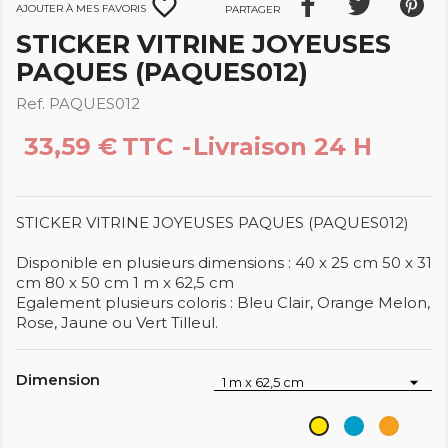
favorite_border
Ajouter à mes favoris
Partager
STICKER VITRINE JOYEUSES
PAQUES (PAQUES012)
Ref. PAQUES012
33,59 €
TTC
Livraison 24 H
STICKER VITRINE JOYEUSES PAQUES (PAQUES012)
Disponible en plusieurs dimensions : 40 x 25 cm 50 x 31
cm 80 x 50 cm 1 m x 62,5 cm
Egalement plusieurs coloris : Bleu Clair, Orange Melon,
Rose, Jaune ou Vert Tilleul.
Dimension
Bleu
Orang
Jaune
Clair
Melon