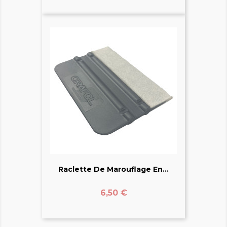
Raclette De Marouflage En...
Prix
6,50 €