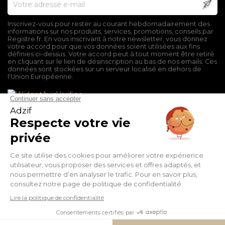
Inscrivez-vous pour rester au courant hebdomadairement des
informations sur nos produits, services, promotions, conseils par
Registre.fr. En vous inscrivant à notre newsletter, vous donnez
votre accord pour que vos données soient utilisées aux fins
définies ci-dessus. Votre accord peut à tout moment être retiré
en cliquant sur le lien de désinscription au bas de nos emails. Ces
données sont stockées sur un serveur localisé en dehors de
l'Union Européenne.
Mentions légales
Conditions générales de vente
Politique de confidentialité
Facebook
Twitter
Pinterest
Suivez-nous