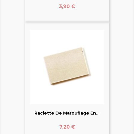
Prix
3,90 €
Raclette De Marouflage En...
Prix
7,20 €