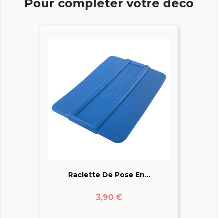
Pour compléter votre déco
Raclette De Pose En...
Prix
3,90 €