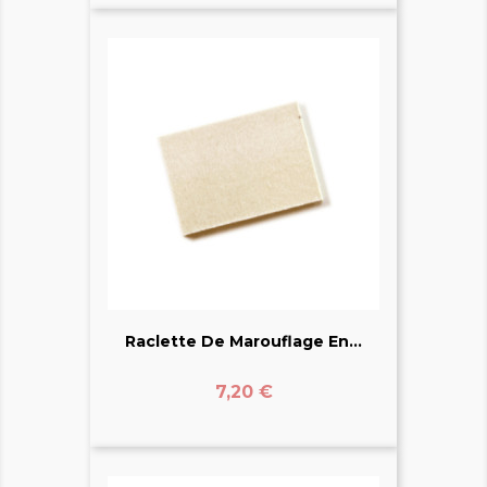
Raclette De Marouflage En...
Prix
7,20 €