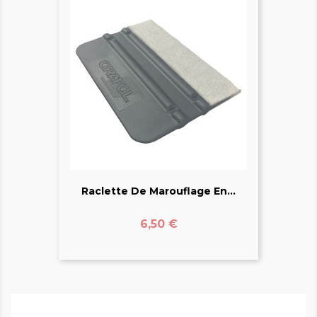
Raclette De Marouflage En...
Prix
6,50 €