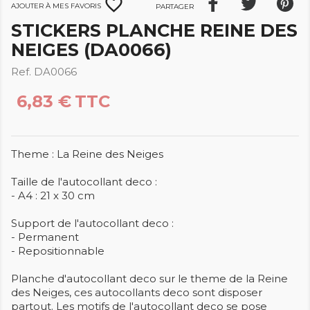
favorite_border
Ajouter à mes favoris
Partager
STICKERS PLANCHE REINE DES
NEIGES (DA0066)
Ref. DA0066
6,83 €
TTC
Theme : La Reine des Neiges
Taille de l'autocollant deco :
- A4 : 21 x 30 cm
Support de l'autocollant deco :
- Permanent
- Repositionnable
Planche d'autocollant deco sur le theme de la Reine
des Neiges, ces autocollants deco sont disposer
partout. Les motifs de l'autocollant deco se pose