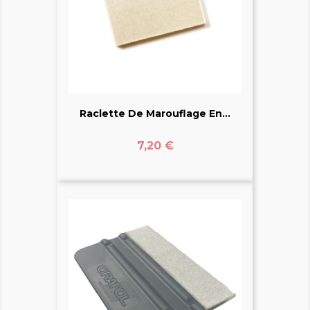
Raclette De Marouflage En...
Prix
7,20 €