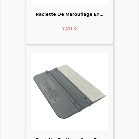
Raclette De Marouflage En...
Prix
7,20 €