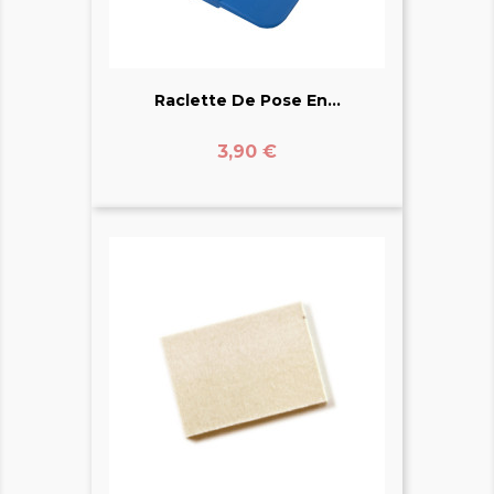
Raclette De Pose En...
Prix
3,90 €