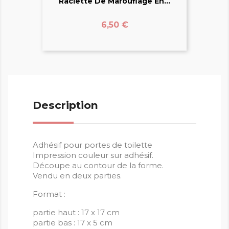
Raclette De Marouflage En...
Prix
6,50 €
Description
Adhésif pour portes de toilette
Impression couleur sur adhésif.
Découpe au contour de la forme.
Vendu en deux parties.
Format :
partie haut : 17 x 17 cm
partie bas : 17 x 5 cm