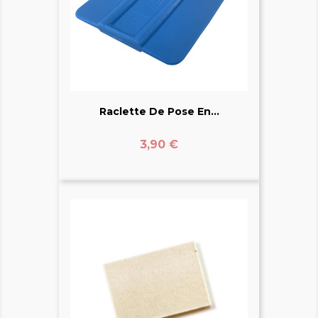
Raclette De Pose En...
Prix
3,90 €