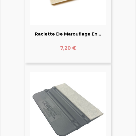
Raclette De Marouflage En...
Prix
7,20 €