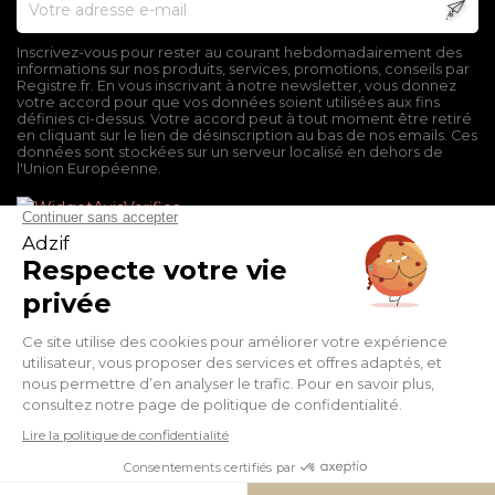
Inscrivez-vous pour rester au courant hebdomadairement des
informations sur nos produits, services, promotions, conseils par
Registre.fr. En vous inscrivant à notre newsletter, vous donnez
votre accord pour que vos données soient utilisées aux fins
définies ci-dessus. Votre accord peut à tout moment être retiré
en cliquant sur le lien de désinscription au bas de nos emails. Ces
données sont stockées sur un serveur localisé en dehors de
l'Union Européenne.
Mentions légales
Conditions générales de vente
Politique de confidentialité
Facebook
Twitter
Pinterest
Suivez-nous