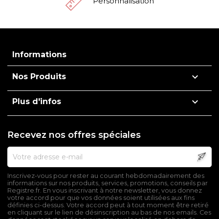
Personnalisation
Informations

Nos Produits

Plus d'infos
Recevez nos offres spéciales
Inscrivez-vous pour rester au courant hebdomadairement des
informations sur nos produits, services, promotions, conseils par
Registre.fr. En vous inscrivant à notre newsletter, vous donnez
votre accord pour que vos données soient utilisées aux fins
définies ci-dessus. Votre accord peut à tout moment être retiré
en cliquant sur le lien de désinscription au bas de nos emails. Ces