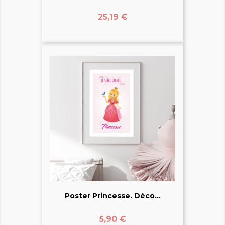
Prix
25,19 €
Poster Princesse. Déco...
Prix
5,90 €