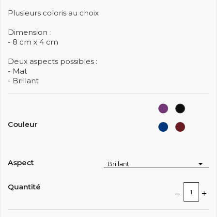
Plusieurs coloris au choix
Dimension :
- 8 cm x 4 cm
Deux aspects possibles :
- Mat
- Brillant
Violet
Noir
Couleur
Bleu
Rouge
Cobalt
Pourpre
Aspect
Quantité