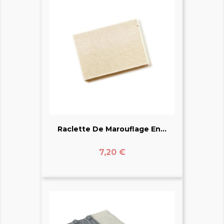
Raclette De Marouflage En...
Prix
7,20 €