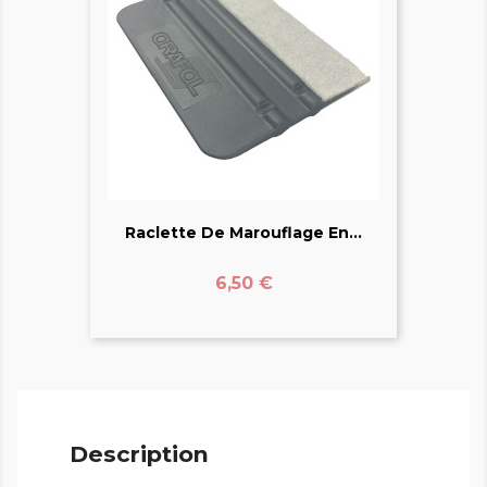
Raclette De Marouflage En...
Prix
6,50 €
Description