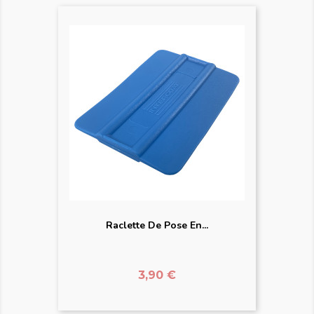
Raclette De Pose En...
Prix
3,90 €