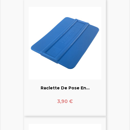
Raclette De Pose En...
Prix
3,90 €