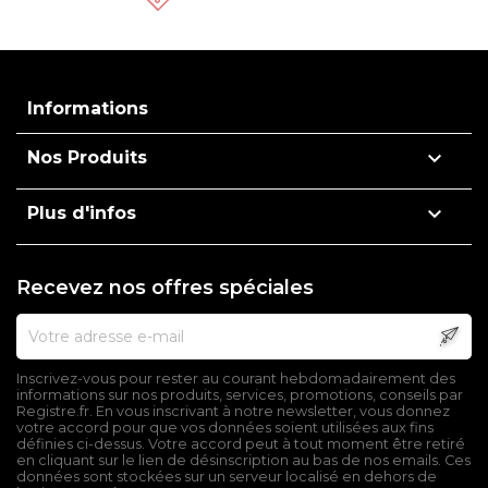
Informations

Nos Produits

Plus d'infos
Recevez nos offres spéciales
Inscrivez-vous pour rester au courant hebdomadairement des
informations sur nos produits, services, promotions, conseils par
Registre.fr. En vous inscrivant à notre newsletter, vous donnez
votre accord pour que vos données soient utilisées aux fins
définies ci-dessus. Votre accord peut à tout moment être retiré
en cliquant sur le lien de désinscription au bas de nos emails. Ces
données sont stockées sur un serveur localisé en dehors de