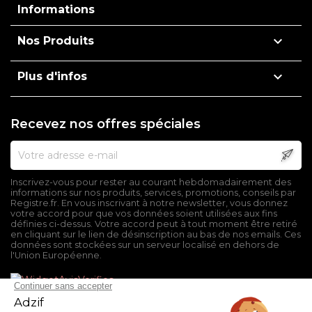
Informations

Nos Produits

Plus d'infos
Recevez nos offres spéciales
Inscrivez-vous pour rester au courant hebdomadairement des
informations sur nos produits, services, promotions, conseils par
Registre.fr. En vous inscrivant à notre newsletter, vous donnez
votre accord pour que vos données soient utilisées aux fins
définies ci-dessus. Votre accord peut à tout moment être retiré
en cliquant sur le lien de désinscription au bas de nos emails. Ces
données sont stockées sur un serveur localisé en dehors de
l'Union Européenne.