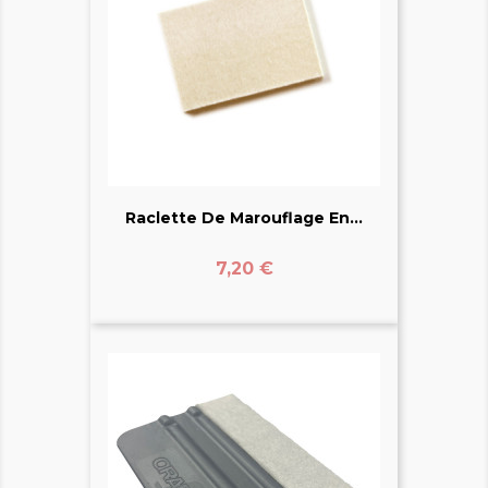
Raclette De Marouflage En...
Prix
7,20 €