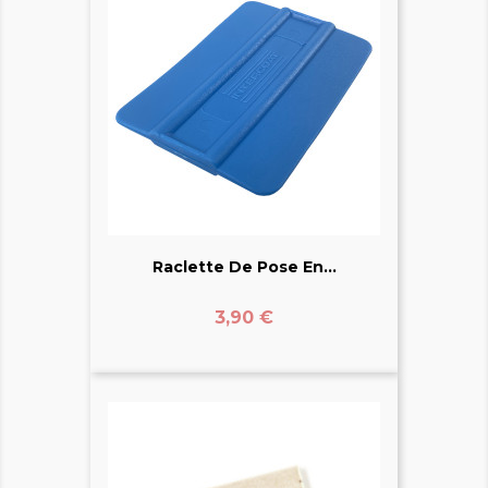
Raclette De Pose En...
Prix
3,90 €