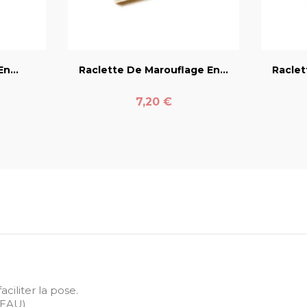
er
favorite_border
n...
Raclette De Marouflage En...
Raclet
Prix
7,20 €
ciliter la pose.
VEAU)