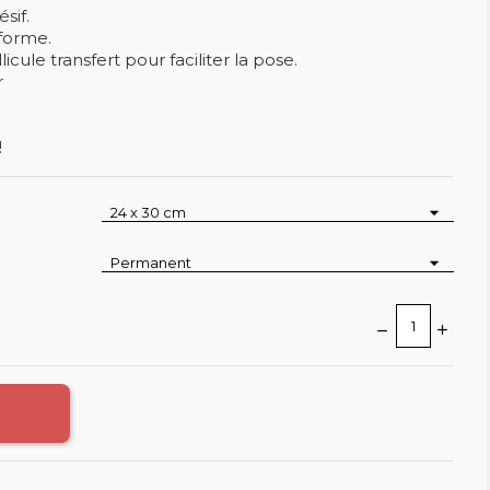
sif.
forme.
cule transfert pour faciliter la pose.
r
!