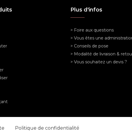
duits
Plus d'infos
> Foire aux questions
> Vous êtes une administratio
ter
> Conseils de pose
> Modalité de livraison & retou
> Vous souhaitez un devis ?
er
iser
ant
nte
Politique de confidentialité