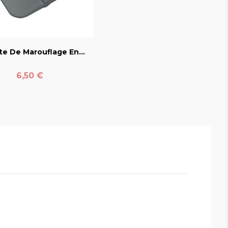
favorite_border
te De Marouflage En...
Prix
6,50 €