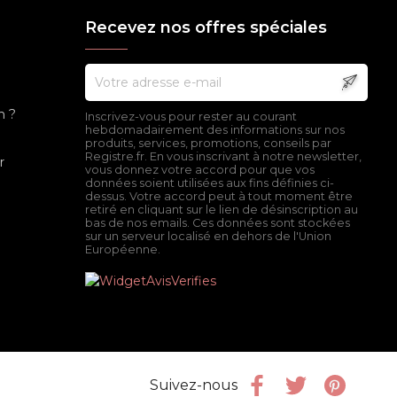
Recevez nos offres spéciales
n ?
Inscrivez-vous pour rester au courant
hebdomadairement des informations sur nos
produits, services, promotions, conseils par
Registre.fr. En vous inscrivant à notre newsletter,
r
vous donnez votre accord pour que vos
données soient utilisées aux fins définies ci-
dessus. Votre accord peut à tout moment être
retiré en cliquant sur le lien de désinscription au
bas de nos emails. Ces données sont stockées
sur un serveur localisé en dehors de l'Union
Européenne.
Facebook
Twitter
Pinter
Suivez-nous