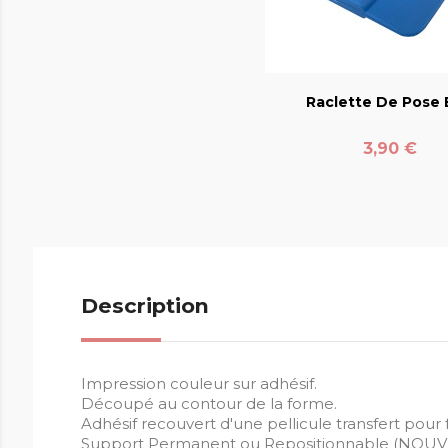
favorite_bord
Raclette De Pose E
Prix
3,90 €
Description
Impression couleur sur adhésif.
Découpé au contour de la forme.
Adhésif recouvert d'une pellicule transfert pour fa
Support Permanent ou Repositionnable (NOU