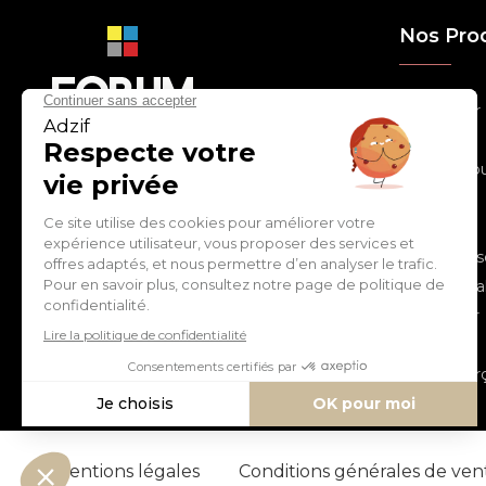
Nos Pro
> Relooker
> Habiller
con
tact
@
adz
if.biz
> Chouchou
> Egayer
> Décorer
ZI de Cantimpré Avenue de
> Customis
l'Europe CS60014
59400 CAMBRAI - FRANCE
> Personnal
> S'inspirer
Tél :
03 27 74 97 00
> Fêter
> Commerç
Mentions légales
Conditions générales de ve