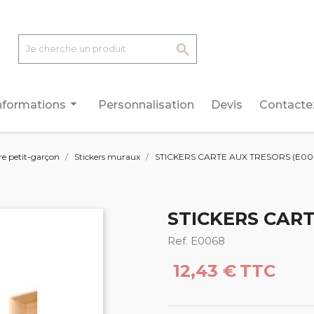

arrow_drop_down
nformations
Personnalisation
Devis
Contacte
 petit-garçon
Stickers muraux
STICKERS CARTE AUX TRESORS (E00
STICKERS CART
Ref. E0068
12,43 €
TTC