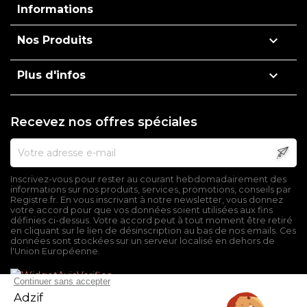
Informations

Nos Produits

Plus d'infos
Recevez nos offres spéciales
Inscrivez-vous pour rester au courant hebdomadairement des
informations sur nos produits, services, promotions, conseils par
Registre.fr. En vous inscrivant à notre newsletter, vous donnez
votre accord pour que vos données soient utilisées aux fins
définies ci-dessus. Votre accord peut à tout moment être retiré
en cliquant sur le lien de désinscription au bas de nos emails. Ces
données sont stockées sur un serveur localisé en dehors de
l'Union Européenne.