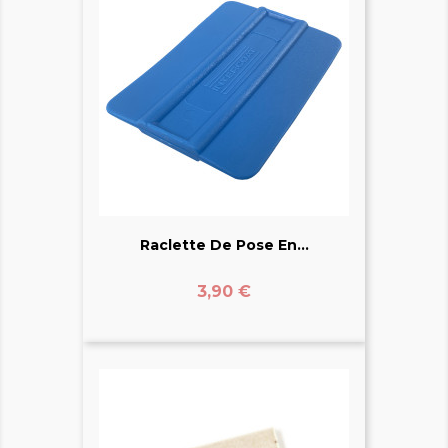
Raclette De Pose En...
Prix
3,90 €