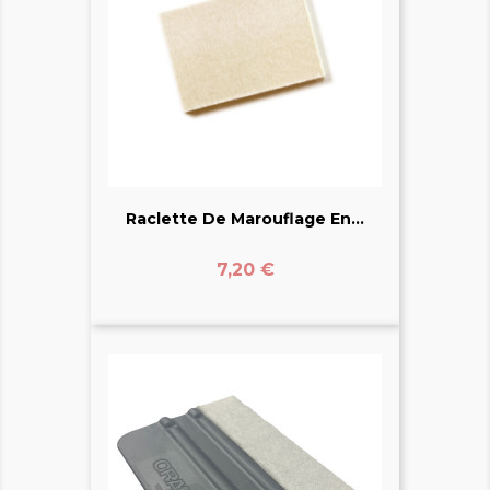
Raclette De Marouflage En...
Prix
7,20 €