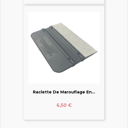
Raclette De Marouflage En...
Prix
6,50 €