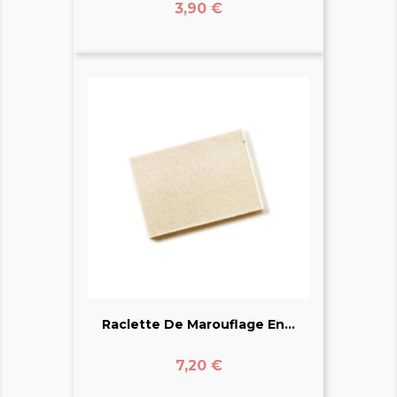
Prix
3,90 €
Raclette De Marouflage En...
Prix
7,20 €