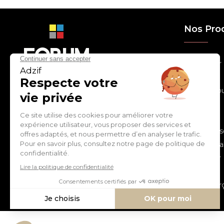
Nos Pro
> Relooker
> Habiller
con
tact
@
adz
if.biz
> Chouchou
> Egayer
> Décorer
ZI de Cantimpré Avenue de
> Customis
l'Europe CS60014
59400 CAMBRAI - FRANCE
> Personnal
> S'inspirer
Tél :
03 27 74 97 00
> Fêter
> Commerç