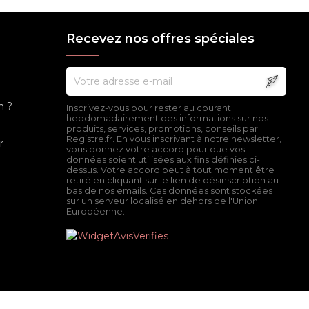
Recevez nos offres spéciales
n ?
Inscrivez-vous pour rester au courant
hebdomadairement des informations sur nos
produits, services, promotions, conseils par
Registre.fr. En vous inscrivant à notre newsletter,
r
vous donnez votre accord pour que vos
données soient utilisées aux fins définies ci-
dessus. Votre accord peut à tout moment être
retiré en cliquant sur le lien de désinscription au
bas de nos emails. Ces données sont stockées
sur un serveur localisé en dehors de l'Union
Européenne.