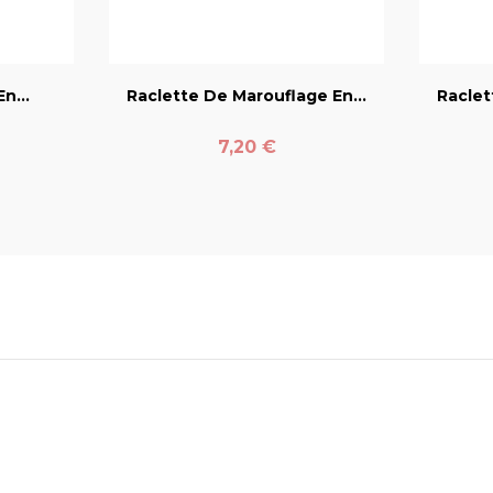
er
favorite_border
n...
Raclette De Marouflage En...
Raclet
Prix
7,20 €