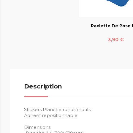
favorite_bord
Raclette De Pose E
Prix
3,90 €
Description
Stickers Planche ronds motifs
Adhesif repositionnable
Dimensions