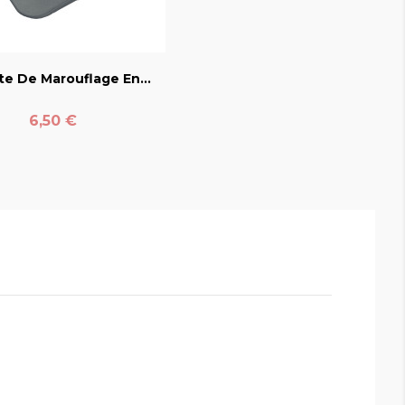
favorite_border
te De Marouflage En...
Prix
6,50 €