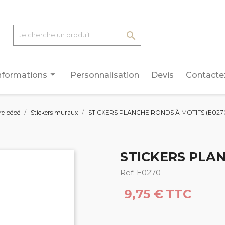

arrow_drop_down
nformations
Personnalisation
Devis
Contacte
e bébé
Stickers muraux
STICKERS PLANCHE RONDS À MOTIFS (E027
STICKERS PLAN
Ref. E0270
9,75 €
TTC