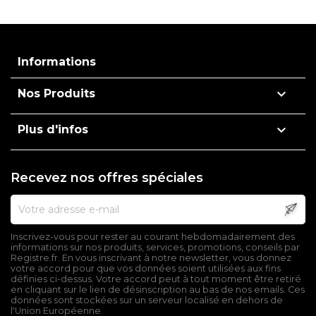
Informations

Nos Produits

Plus d'infos
Recevez nos offres spéciales
Inscrivez-vous pour rester au courant hebdomadairement des
informations sur nos produits, services, promotions, conseils par
Registre.fr. En vous inscrivant à notre newsletter, vous donnez
votre accord pour que vos données soient utilisées aux fins
définies ci-dessus. Votre accord peut à tout moment être retiré
en cliquant sur le lien de désinscription au bas de nos emails. Ces
données sont stockées sur un serveur localisé en dehors de
l'Union Européenne.