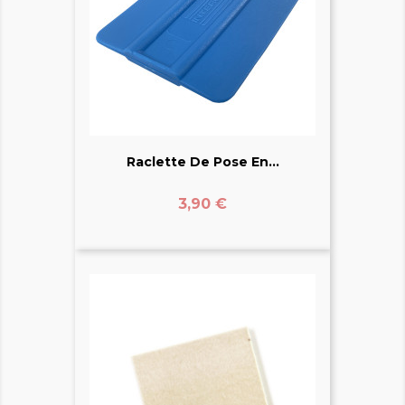
Raclette De Pose En...
Prix
3,90 €