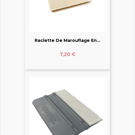
Raclette De Marouflage En...
Prix
7,20 €