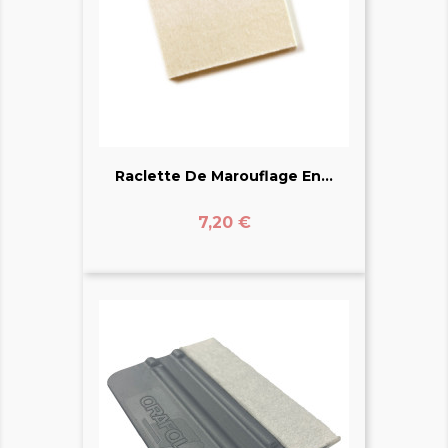
Raclette De Marouflage En...
Prix
7,20 €