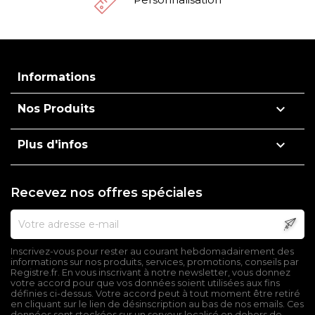
Informations

Nos Produits

Plus d'infos
Recevez nos offres spéciales
Inscrivez-vous pour rester au courant hebdomadairement des
informations sur nos produits, services, promotions, conseils par
Registre.fr. En vous inscrivant à notre newsletter, vous donnez
votre accord pour que vos données soient utilisées aux fins
définies ci-dessus. Votre accord peut à tout moment être retiré
en cliquant sur le lien de désinscription au bas de nos emails. Ces
données sont stockées sur un serveur localisé en dehors de