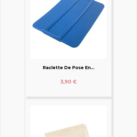
Raclette De Pose En...
Prix
3,90 €