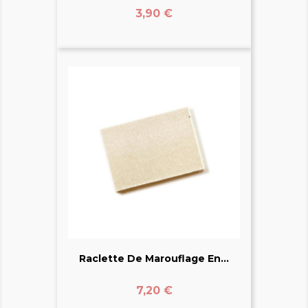
Prix
3,90 €
Raclette De Marouflage En...
Prix
7,20 €