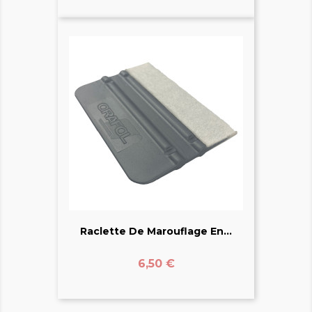
Raclette De Marouflage En...
Prix
6,50 €