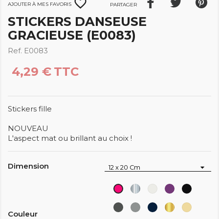
favorite_border
Ajouter à mes favoris
Partager
STICKERS DANSEUSE
GRACIEUSE (E0083)
Ref. E0083
4,29 €
TTC
Stickers fille
NOUVEAU
L'aspect mat ou brillant au choix !
Dimension
Argent
Blanc
Violet
Noir
Rose
-
Gris
Gris
Bleu
Or
Creme
Pink
Couleur
fonce
moyen
acier