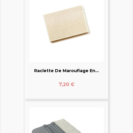
Raclette De Marouflage En...
Prix
7,20 €