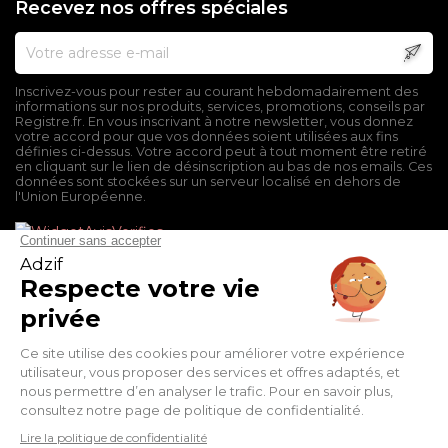
Recevez nos offres spéciales
Inscrivez-vous pour rester au courant hebdomadairement des
informations sur nos produits, services, promotions, conseils par
Registre.fr. En vous inscrivant à notre newsletter, vous donnez
votre accord pour que vos données soient utilisées aux fins
définies ci-dessus. Votre accord peut à tout moment être retiré
en cliquant sur le lien de désinscription au bas de nos emails. Ces
données sont stockées sur un serveur localisé en dehors de
l'Union Européenne.
Mentions légales
Conditions générales de vente
Politique de confidentialité