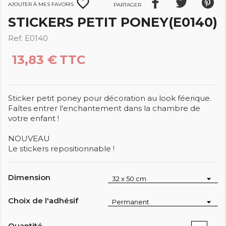
favorite_border
Ajouter à mes favoris
Partager
STICKERS PETIT PONEY(E0140)
Ref. E0140
13,83 €
TTC
Sticker petit poney pour décoration au look féerique.
Faîtes entrer l'enchantement dans la chambre de
votre enfant !
NOUVEAU
Le stickers repositionnable !
Dimension
Choix de l'adhésif
Quantité