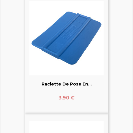
Raclette De Pose En...
Prix
3,90 €