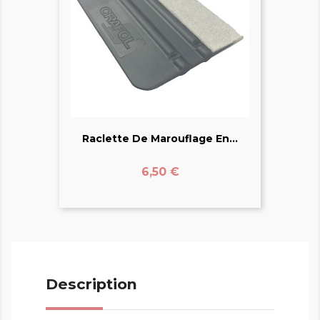
Raclette De Marouflage En...
Prix
6,50 €
Description