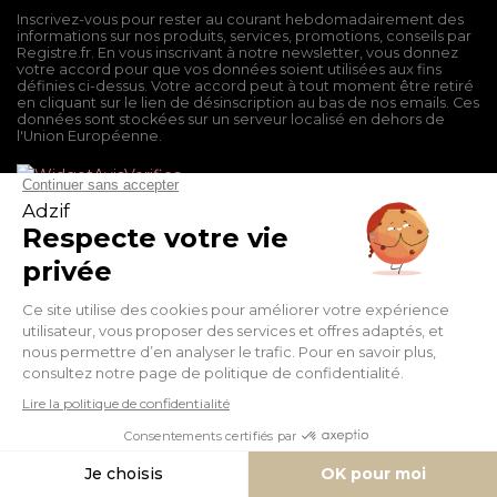
Inscrivez-vous pour rester au courant hebdomadairement des
informations sur nos produits, services, promotions, conseils par
Registre.fr. En vous inscrivant à notre newsletter, vous donnez
votre accord pour que vos données soient utilisées aux fins
définies ci-dessus. Votre accord peut à tout moment être retiré
en cliquant sur le lien de désinscription au bas de nos emails. Ces
données sont stockées sur un serveur localisé en dehors de
l'Union Européenne.
Mentions légales
Conditions générales de vente
Politique de confidentialité
Facebook
Twitter
Pinterest
Suivez-nous