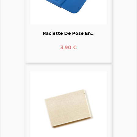
Raclette De Pose En...
Prix
3,90 €