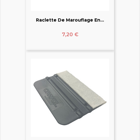
Raclette De Marouflage En...
Prix
7,20 €