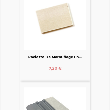
Raclette De Marouflage En...
Prix
7,20 €