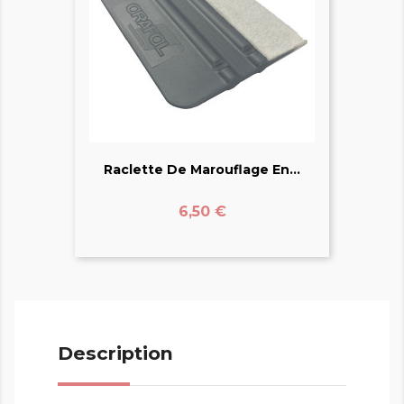
Raclette De Marouflage En...
Prix
6,50 €
Description