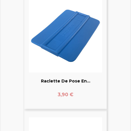
Raclette De Pose En...
Prix
3,90 €