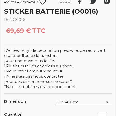
favorite_border
Ajouter à mes favoris
Partager
STICKER BATTERIE (O0016)
Ref. O0016
69,69 €
TTC
ï Adhésif vinyl de décoration prédécoupé recouvert
d'une pellicule de transfert
pour une pose plus facile.
ï Plusieurs tailles et coloris au choix.
ï Pour info : Largeur x hauteur.
ï N'hésitez pas nous contacter
pour des dimensions sur mesures*.
*N.b. : le motif restera proportionnel.
Dimension
Quantité