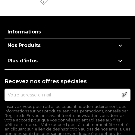
Informations

Nos Produits

Plus d'infos
Recevez nos offres spéciales
Inscrivez-vous pour rester au courant hebdomadairement des
informations sur nos produits, services, promotions, conseils par
Registre.fr. En vous inscrivant à notre newsletter, vous donnez
votre accord pour que vos données soient utilisées aux fins
définies ci-dessus. Votre accord peut à tout moment être retiré
en cliquant sur le lien de désinscription au bas de nos emails. Ces
données sont stockées sur un serveur localisé en dehors de