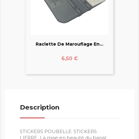
Raclette De Marouflage En...
Prix
6,50 €
Description
STICKERS POUBELLE: STICKERS
LIERRE...La mise en beauté du banal