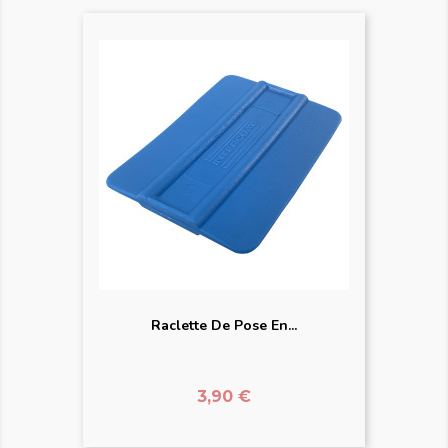
Raclette De Pose En...
Prix
3,90 €