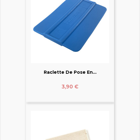
Raclette De Pose En...
Prix
3,90 €