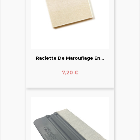
Raclette De Marouflage En...
Prix
7,20 €