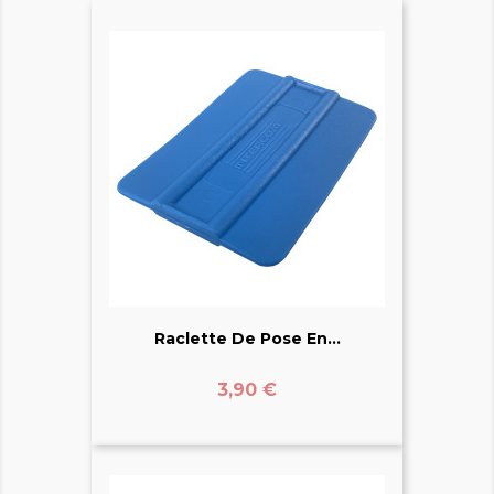
Raclette De Pose En...
Prix
3,90 €