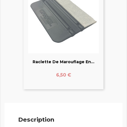
Raclette De Marouflage En...
Prix
6,50 €
Description