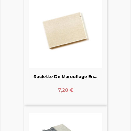
Raclette De Marouflage En...
Prix
7,20 €