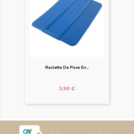
Raclette De Pose En...
Prix
3,90 €