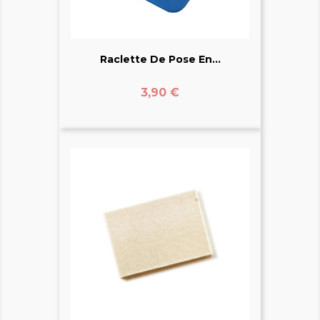
Raclette De Pose En...
Prix
3,90 €