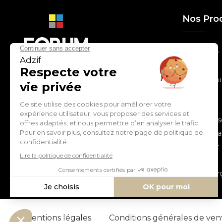
Nos Pro
> Relooker
> Habiller
con
tact
@
adz
if.biz
> Chouchou
> Egayer
> Décorer
ZI de Cantimpré Avenue de
> Customis
l'Europe CS60014
59400 CAMBRAI - FRANCE
> Personnal
> S'inspirer
Tél :
03 27 74 97 00
> Fêter
> Commerç
Mentions légales
Conditions générales de ve