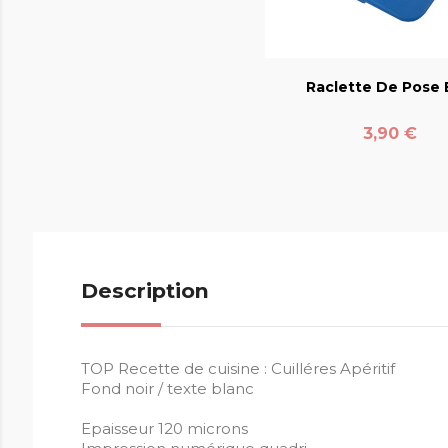
favorite_bord
Raclette De Pose E
Prix
3,90 €
Description
TOP Recette de cuisine : Cuilléres Apéritif
Fond noir / texte blanc
Epaisseur 120 microns