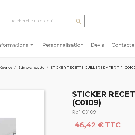

arrow_drop_down
nformations
Personnalisation
Devis
Contacte
rédence
Stickers recette
STICKER RECETTE CUILLERES APERITIF (C010
STICKER RECET
(C0109)
Ref. C0109
46,42 €
TTC