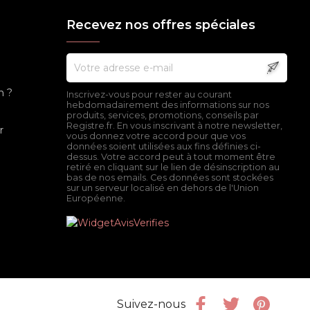
Recevez nos offres spéciales
n ?
Inscrivez-vous pour rester au courant
hebdomadairement des informations sur nos
produits, services, promotions, conseils par
Registre.fr. En vous inscrivant à notre newsletter,
r
vous donnez votre accord pour que vos
données soient utilisées aux fins définies ci-
dessus. Votre accord peut à tout moment être
retiré en cliquant sur le lien de désinscription au
bas de nos emails. Ces données sont stockées
sur un serveur localisé en dehors de l'Union
Européenne.
Facebook
Twitter
Pinter
Suivez-nous