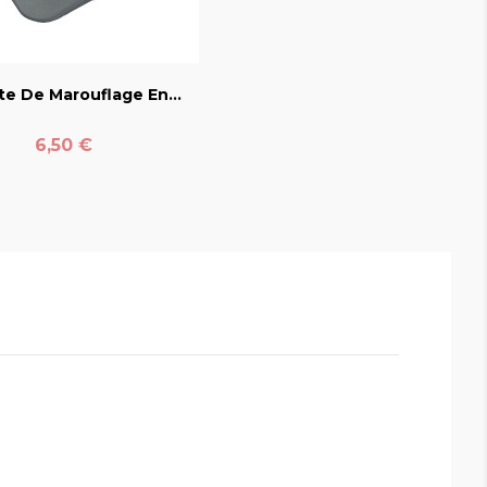
favorite_border
te De Marouflage En...
Prix
6,50 €