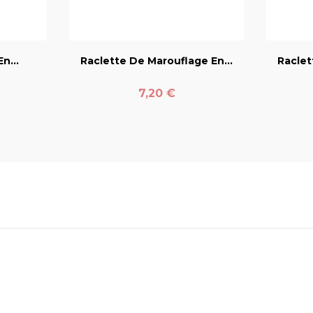
er
favorite_border
n...
Raclette De Marouflage En...
Raclet
Prix
7,20 €