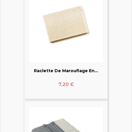
Raclette De Marouflage En...
Prix
7,20 €