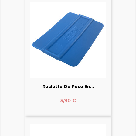
Raclette De Pose En...
Prix
3,90 €