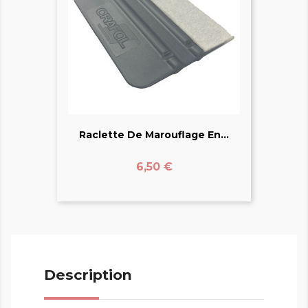
Raclette De Marouflage En...
Prix
6,50 €
Description