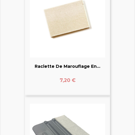
Raclette De Marouflage En...
Prix
7,20 €