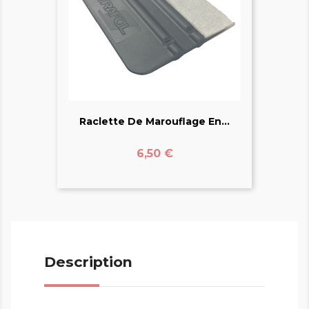
Raclette De Marouflage En...
Prix
6,50 €
Description