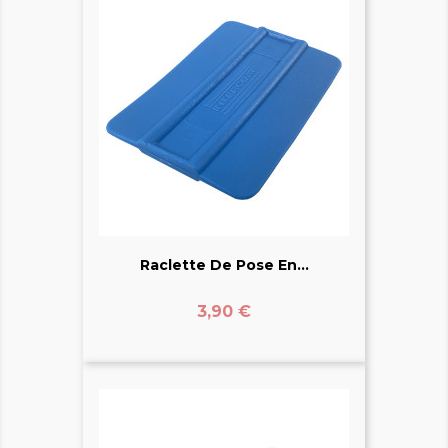
Raclette De Pose En...
Prix
3,90 €