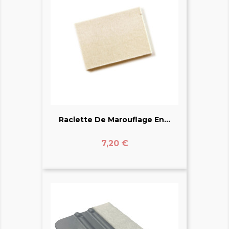
Raclette De Marouflage En...
Prix
7,20 €