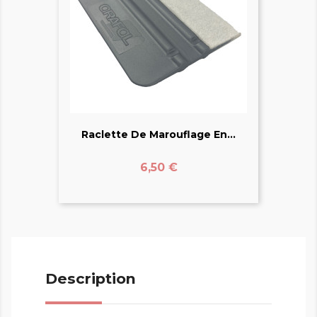
Raclette De Marouflage En...
Prix
6,50 €
Description