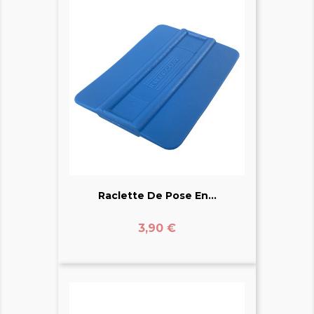
Raclette De Pose En...
Prix
3,90 €