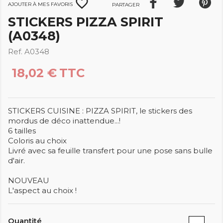
favorite_border
Ajouter à mes favoris
Partager
STICKERS PIZZA SPIRIT
(A0348)
Ref. A0348
18,02 €
TTC
STICKERS CUISINE : PIZZA SPIRIT, le stickers des
mordus de déco inattendue...!
6 tailles
Coloris au choix
Livré avec sa feuille transfert pour une pose sans bulle
d'air.
NOUVEAU
L'aspect au choix !
Quantité