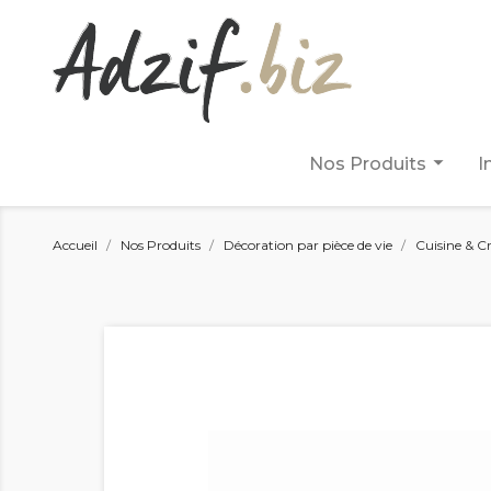
arrow_drop_down
Nos Produits
I
Accueil
Nos Produits
Décoration par pièce de vie
Cuisine & C