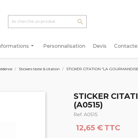

arrow_drop_down
nformations
Personnalisation
Devis
Contacte
rédence
Stickers texte & citation
STICKER CITATION "LA GOURMANDISE..
STICKER CITAT
(A0515)
Ref. A0515
12,65 €
TTC