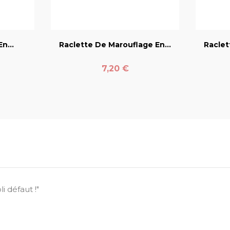
er
favorite_border
n...
Raclette De Marouflage En...
Raclet
Prix
7,20 €
 défaut !"