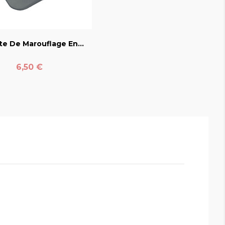
favorite_border
te De Marouflage En...
Prix
6,50 €