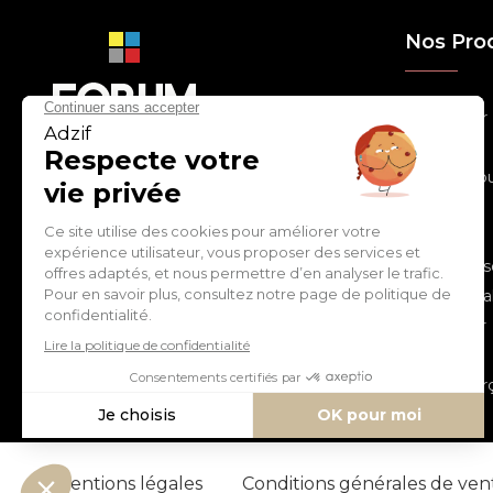
Nos Pro
> Relooker
> Habiller
con
tact
@
adz
if.biz
> Chouchou
> Egayer
> Décorer
ZI de Cantimpré Avenue de
> Customis
l'Europe CS60014
59400 CAMBRAI - FRANCE
> Personnal
> S'inspirer
Tél :
03 27 74 97 00
> Fêter
> Commerç
Mentions légales
Conditions générales de ve