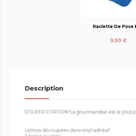
favorite_bord
Raclette De Pose E
Prix
3,90 €
Description
STICKER CITATION"La gourmandise est le plus joli
Lettres découpées dans vinyl adhésif