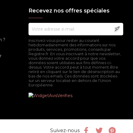
Recevez nos offres spéciales
n ?
Inscrivez-vous pour rester au courant
hebdomadairement des informations sur nos
produits, services, promotions, conseils par
Registre.fr. En vous inscrivant à notre newsletter,
r
vous donnez votre accord pour que vos
données soient utilisées aux fins définies ci-
dessus. Votre accord peut à tout moment être
retiré en cliquant sur le lien de désinscription au
bas de nos emails. Ces données sont stockées
sur un serveur localisé en dehors de l'Union
Européenne.
Facebook
Twitter
Pinter
Suivez-nous