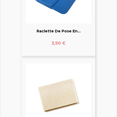
Raclette De Pose En...
Prix
3,90 €