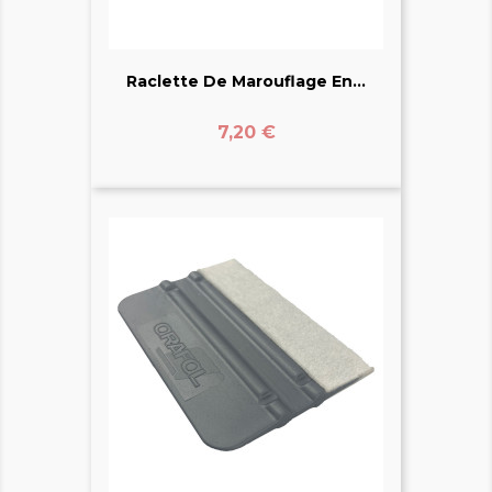
Raclette De Marouflage En...
Prix
7,20 €