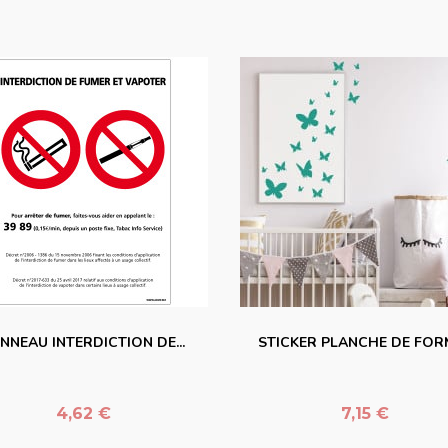
favorite_border
favorite_border
NNEAU INTERDICTION DE...
STICKER PLANCHE DE FORM
Prix
Prix
4,62 €
7,15 €