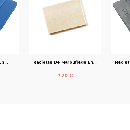
er
favorite_border
n...
Raclette De Marouflage En...
Raclet
Prix
7,20 €