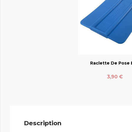
favorite_bord
Raclette De Pose E
Prix
3,90 €
Description