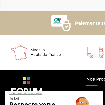
Made in
Hauts-de-France
Nos Pro
> Relooker
> Habiller