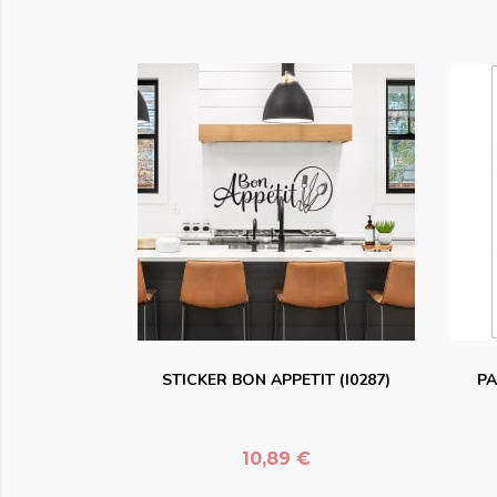
favorite_border
STICKER BON APPETIT (I0287)
PA
Prix
10,89 €