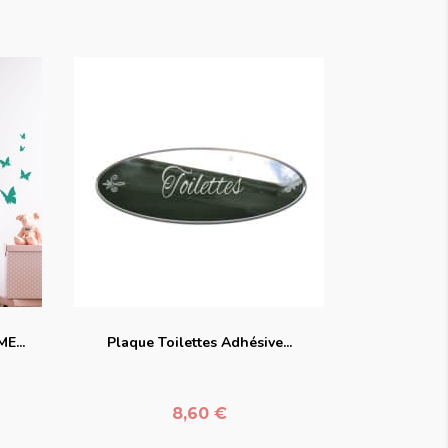
favorite_border
E...
Plaque Toilettes Adhésive...
Prix
8,60 €