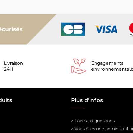
Livraison
Engagements
24H
environnementau
duits
Plus d'infos
> Foire aux questions
> Vous êtes une administratio