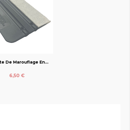
favorite_border
te De Marouflage En...
Prix
6,50 €