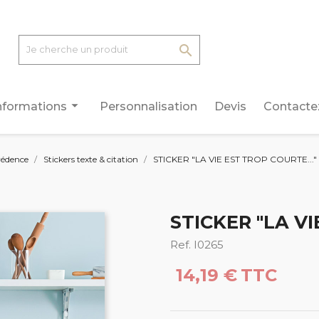

arrow_drop_down
nformations
Personnalisation
Devis
Contacte
rédence
Stickers texte & citation
STICKER "LA VIE EST TROP COURTE..." 
STICKER "LA VI
Ref. I0265
14,19 €
TTC