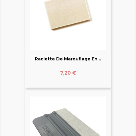
Raclette De Marouflage En...
Prix
7,20 €