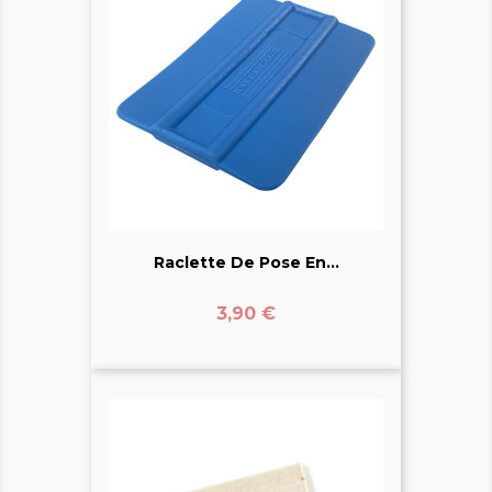
Raclette De Pose En...
Prix
3,90 €