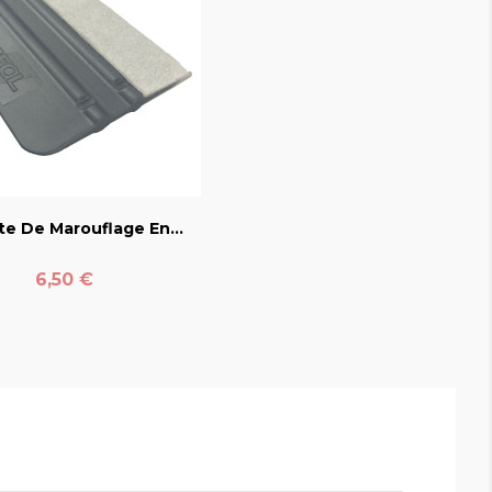
favorite_border
te De Marouflage En...
Prix
6,50 €