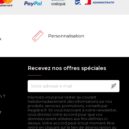
Personnalisation
x
Recevez nos offres spéciales
n ?
Inscrivez-vous pour rester au courant
hebdomadairement des informations sur nos
produits, services, promotions, conseils par
Registre.fr. En vous inscrivant à notre newsletter,
r
vous donnez votre accord pour que vos
données soient utilisées aux fins définies ci-
dessus. Votre accord peut à tout moment être
retiré en cliquant sur le lien de désinscription au