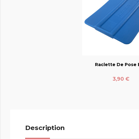
favorite_bord
Raclette De Pose E
Prix
3,90 €
Description