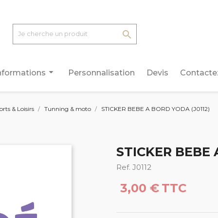

arrow_drop_down
nformations
Personnalisation
Devis
Contacte
orts & Loisirs
Tunning & moto
STICKER BEBE A BORD YODA (J0112)
STICKER BEBE 
Ref. J0112
3,00 €
TTC