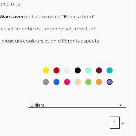
A (J0112)
r Wars avec
cet autocollant "Bebe a bord".
e votre bebe est abord de votre voiture!
 plusieurs couleurs et en differents aspects.
Jaune
Rouge
Blanc
Noir
Menthe
Rouge
Turquoise
pourpre
Gris
Bleu
Rose
Beige
Vert
Orange
Lavande
moyen
paradis
-
tileul
melon
pink