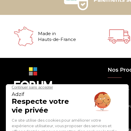
Made in
Hauts-de-France
Nos Pro
> Relooker
> Habiller
con
tact
@
adz
if.biz
> Chouchou
> Egayer
> Décorer
ZI de Cantimpré Avenue de
> Customis