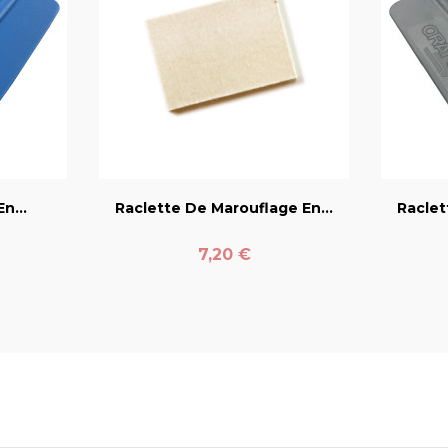
er
favorite_border
n...
Raclette De Marouflage En...
Raclet
Prix
7,20 €