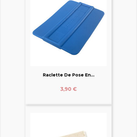
Raclette De Pose En...
Prix
3,90 €