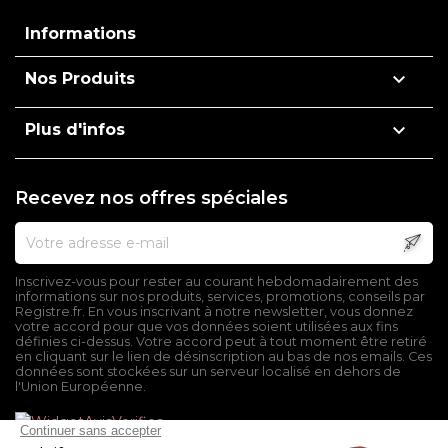
Informations

Nos Produits

Plus d'infos
Recevez nos offres spéciales
Inscrivez-vous pour rester au courant hebdomadairement des
informations sur nos produits, services, promotions, conseils par
Registre.fr. En vous inscrivant à notre newsletter, vous donnez
votre accord pour que vos données soient utilisées aux fins
définies ci-dessus. Votre accord peut à tout moment être retiré
en cliquant sur le lien de désinscription au bas de nos emails. Ces
données sont stockées sur un serveur localisé en dehors de
l'Union Européenne.