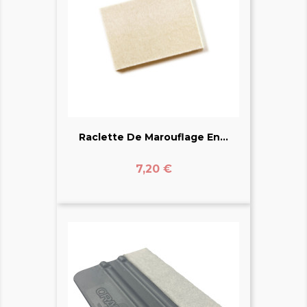
Raclette De Marouflage En...
Prix
7,20 €