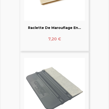
Raclette De Marouflage En...
Prix
7,20 €