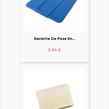
Raclette De Pose En...
Prix
3,90 €