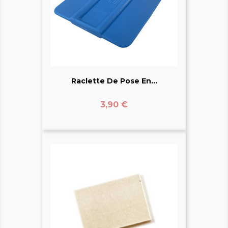
Raclette De Pose En...
Prix
3,90 €