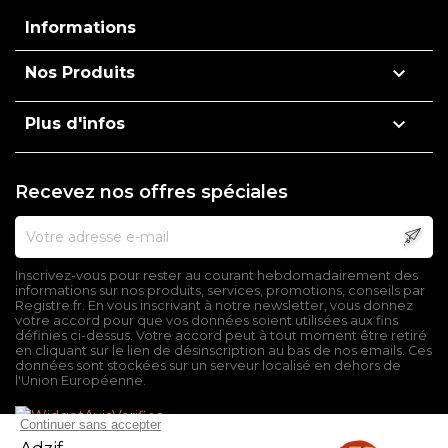
Informations

Nos Produits

Plus d'infos
Recevez nos offres spéciales
Inscrivez-vous pour rester au courant hebdomadairement des
informations sur nos produits, services, promotions, conseils par
Registre.fr. En vous inscrivant à notre newsletter, vous donnez
votre accord pour que vos données soient utilisées aux fins
définies ci-dessus. Votre accord peut à tout moment être retiré
en cliquant sur le lien de désinscription au bas de nos emails. Ces
données sont stockées sur un serveur localisé en dehors de
l'Union Européenne.