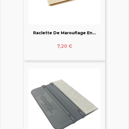
Raclette De Marouflage En...
Prix
7,20 €