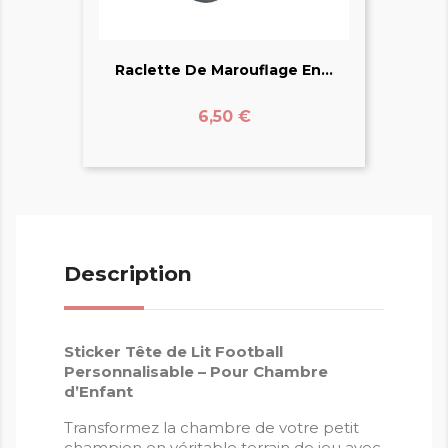
Raclette De Marouflage En...
Prix
6,50 €
Description
Sticker Tête de Lit Football
Personnalisable – Pour Chambre
d’Enfant
Transformez la chambre de votre petit
champion en véritable terrain de jeu avec