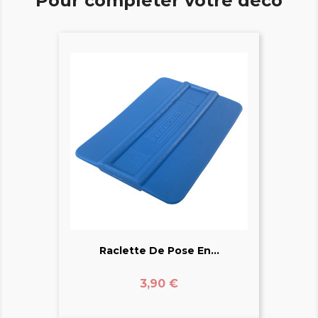
Pour compléter votre déco
Raclette De Pose En...
Prix
3,90 €