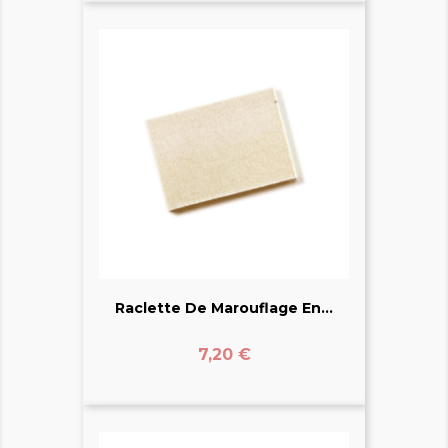
Raclette De Marouflage En...
Prix
7,20 €