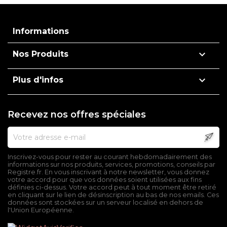
Informations

Nos Produits

Plus d'infos
Recevez nos offres spéciales
Inscrivez-vous pour rester au courant hebdomadairement des
informations sur nos produits, services, promotions, conseils par
Registre.fr. En vous inscrivant à notre newsletter, vous donnez
votre accord pour que vos données soient utilisées aux fins
définies ci-dessus. Votre accord peut à tout moment être retiré
en cliquant sur le lien de désinscription au bas de nos emails. Ces
données sont stockées sur un serveur localisé en dehors de
l'Union Européenne.