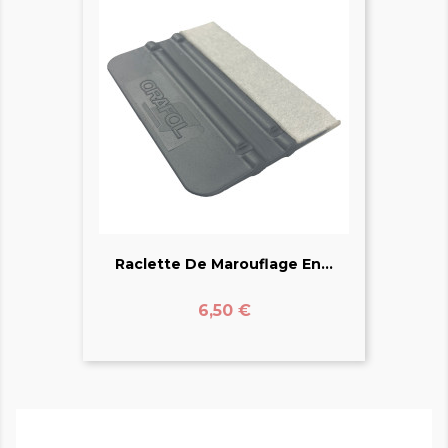
Raclette De Marouflage En...
Prix
6,50 €