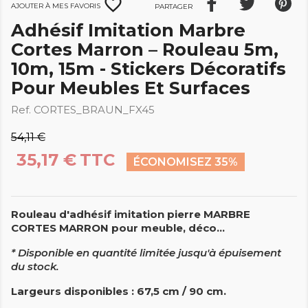
favorite_border
Ajouter à mes favoris
Partager
Adhésif Imitation Marbre
Cortes Marron – Rouleau 5m,
10m, 15m - Stickers Décoratifs
Pour Meubles Et Surfaces
Ref. CORTES_BRAUN_FX45
54,11 €
35,17 €
TTC
ÉCONOMISEZ 35%
Rouleau d'adhésif imitation pierre MARBRE
CORTES MARRON pour meuble, déco...
* Disponible en quantité limitée
jusqu'à épuisement
du stock.
Largeurs disponibles : 67,5 cm / 90 cm.