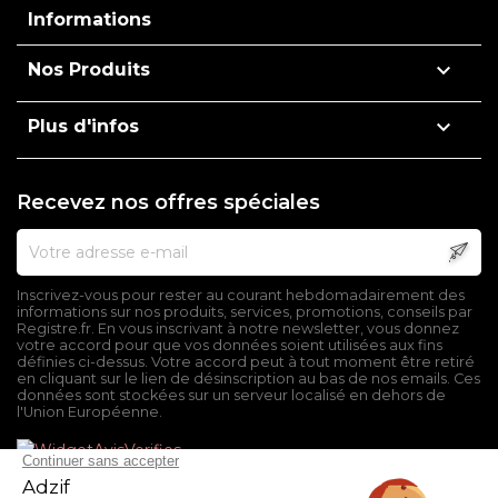
Informations

Nos Produits

Plus d'infos
Recevez nos offres spéciales
Inscrivez-vous pour rester au courant hebdomadairement des
informations sur nos produits, services, promotions, conseils par
Registre.fr. En vous inscrivant à notre newsletter, vous donnez
votre accord pour que vos données soient utilisées aux fins
définies ci-dessus. Votre accord peut à tout moment être retiré
en cliquant sur le lien de désinscription au bas de nos emails. Ces
données sont stockées sur un serveur localisé en dehors de
l'Union Européenne.