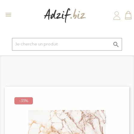


-35%