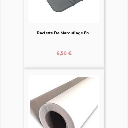
Raclette De Marouflage En...
Prix
6,50 €