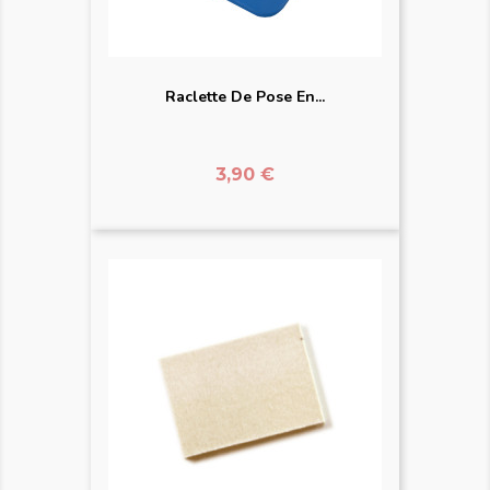
Raclette De Pose En...
Prix
3,90 €