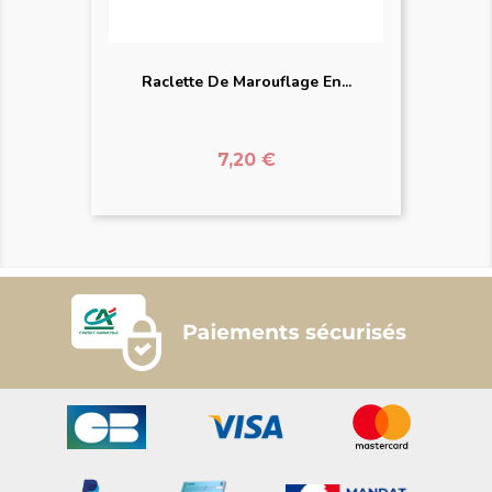
Raclette De Marouflage En...
Prix
7,20 €