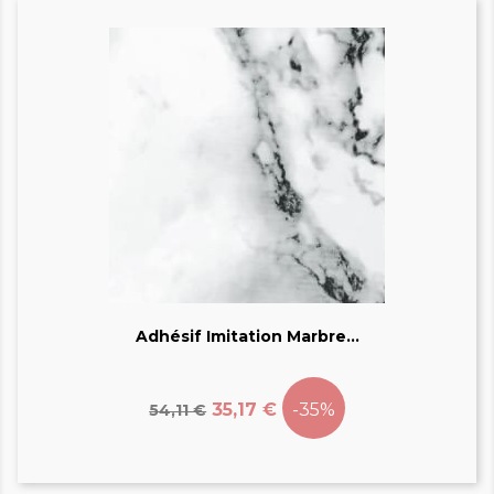
Adhésif Imitation Marbre...
Prix
Prix
de
35,17 €
-35%
54,11 €
base