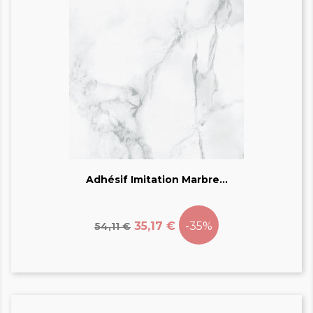
Adhésif Imitation Marbre...
Prix
Prix
de
35,17 €
-35%
54,11 €
base