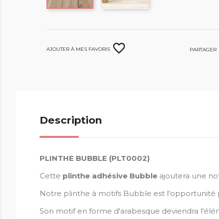
favorite_border
Ajouter à mes favoris
Partager
Description
PLINTHE BUBBLE (PLT0002)
Cette
plinthe adhésive Bubble
ajoutera une no
Notre
plinthe à motifs Bubble est l'opportunité 
Son motif en forme d'arabesque deviendra l'élém