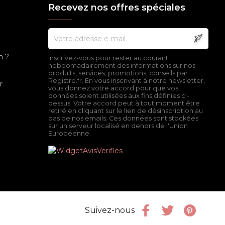
Recevez nos offres spéciales
n ?
Inscrivez-vous pour rester au courant
hebdomadairement des informations sur nos
produits, services, promotions, conseils par
Registre.fr. En vous inscrivant à notre newsletter,
r
vous donnez votre accord pour que vos
données soient utilisées aux fins définies ci-
dessus. Votre accord peut à tout moment être
retiré en cliquant sur le lien de désinscription au
bas de nos emails. Ces données sont stockées
sur un serveur localisé en dehors de l'Union
Européenne.
Facebook
Twitter
Pinter
Suivez-nous