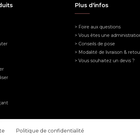
duits
Plus d'infos
> Foire aux questions
> Vous êtes une administratio
ter
> Conseils de pose
> Modalité de livraison & retou
> Vous souhaitez un devis ?
er
iser
ant
nte
Politique de confidentialité