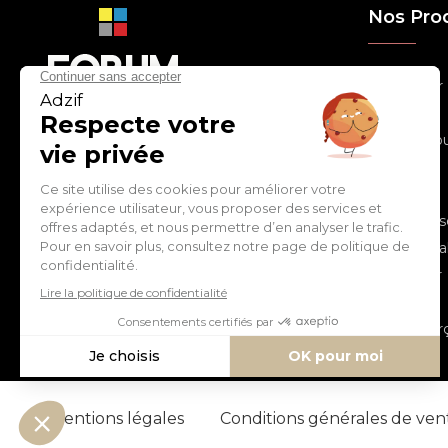
Nos Pro
> Relooker
> Habiller
con
tact
@
adz
if.biz
> Chouchou
> Egayer
> Décorer
ZI de Cantimpré Avenue de
> Customis
l'Europe CS60014
59400 CAMBRAI - FRANCE
> Personnal
> S'inspirer
Tél :
03 27 74 97 00
> Fêter
> Commerç
Mentions légales
Conditions générales de ve