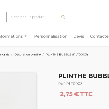

arrow_drop_down
nformations
Personnalisation
Devis
Contacte
murale
Décoration plinthe
PLINTHE BUBBLE (PLT0003)
PLINTHE BUBBL
Ref. PLT0003
2,75 €
TTC