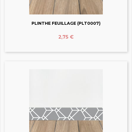
PLINTHE FEUILLAGE (PLT0007)
Prix
2,75 €