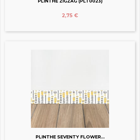
PLINTHE ZIGZAG (PLT0023)
Prix
2,75 €
PLINTHE SEVENTY FLOWER...