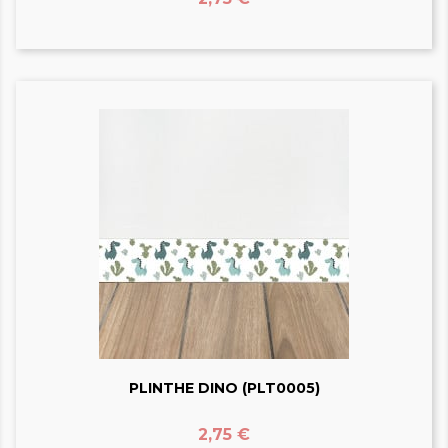
PLINTHE DINO (PLT0005)
Prix
2,75 €