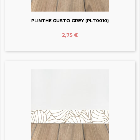
PLINTHE GUSTO GREY (PLT0010)
Prix
2,75 €