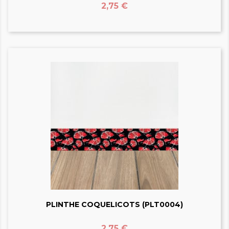
Prix
2,75 €
PLINTHE COQUELICOTS (PLT0004)
Prix
2,75 €