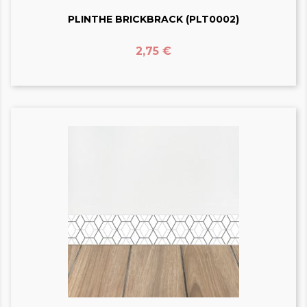
PLINTHE BRICKBRACK (PLT0002)
Prix
2,75 €