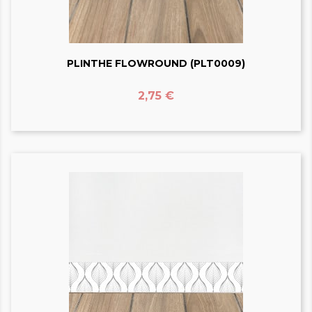
PLINTHE FLOWROUND (PLT0009)
Prix
2,75 €