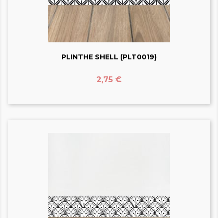
PLINTHE SHELL (PLT0019)
Prix
2,75 €