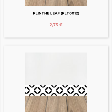
PLINTHE LEAF (PLT0012)
Prix
2,75 €