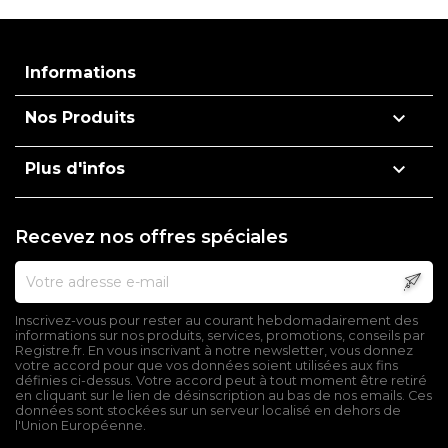
Informations

Nos Produits

Plus d'infos
Recevez nos offres spéciales
Inscrivez-vous pour rester au courant hebdomadairement des
informations sur nos produits, services, promotions, conseils par
Registre.fr. En vous inscrivant à notre newsletter, vous donnez
votre accord pour que vos données soient utilisées aux fins
définies ci-dessus. Votre accord peut à tout moment être retiré
en cliquant sur le lien de désinscription au bas de nos emails. Ces
données sont stockées sur un serveur localisé en dehors de
l'Union Européenne.