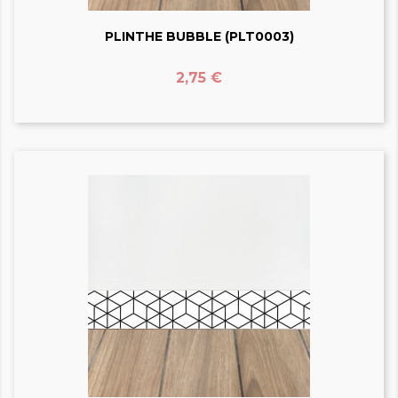
PLINTHE BUBBLE (PLT0003)
Prix
2,75 €