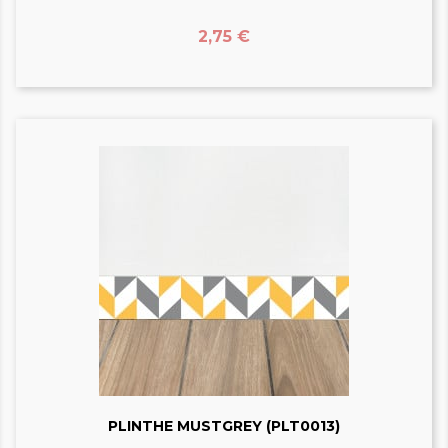
Prix
2,75 €
PLINTHE MUSTGREY (PLT0013)