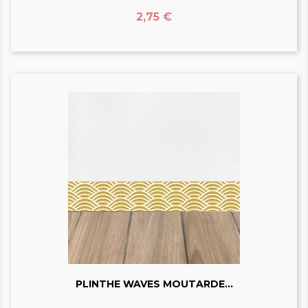
Prix
2,75 €
PLINTHE WAVES MOUTARDE...