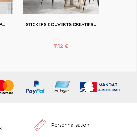
favorite_border
...
STICKERS COUVERTS CREATIFS...
Prix
7,12 €
Personnalisation
x