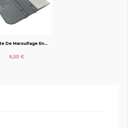
favorite_border
te De Marouflage En...
Prix
6,50 €