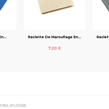
er
favorite_border
n...
Raclette De Marouflage En...
Raclet
Prix
7,20 €
ONS (PL0058)