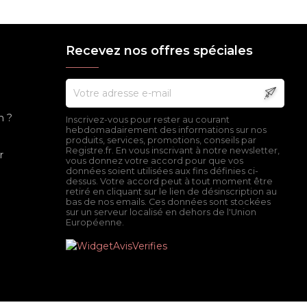
Recevez nos offres spéciales
n ?
Inscrivez-vous pour rester au courant
hebdomadairement des informations sur nos
produits, services, promotions, conseils par
Registre.fr. En vous inscrivant à notre newsletter,
r
vous donnez votre accord pour que vos
données soient utilisées aux fins définies ci-
dessus. Votre accord peut à tout moment être
retiré en cliquant sur le lien de désinscription au
bas de nos emails. Ces données sont stockées
sur un serveur localisé en dehors de l'Union
Européenne.