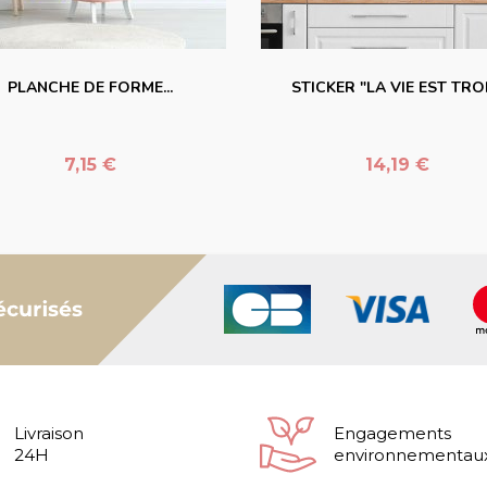
favorite_border
favorite_border
PLANCHE DE FORME...
STICKER "LA VIE EST TROP
Prix
Prix
7,15 €
14,19 €
Livraison
Engagements
24H
environnementau