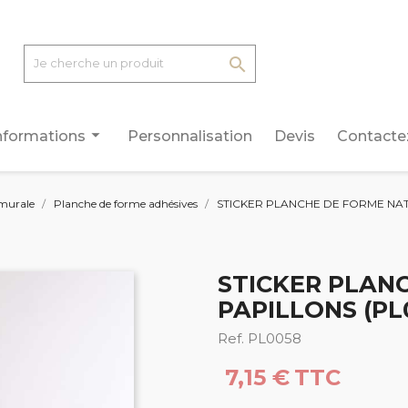

arrow_drop_down
nformations
Personnalisation
Devis
Contacte
murale
Planche de forme adhésives
STICKER PLANCHE DE FORME NAT
STICKER PLAN
PAPILLONS (PL
Ref. PL0058
7,15 €
TTC