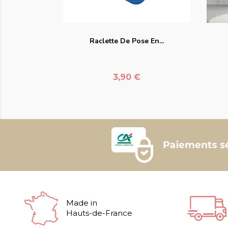
favorite_border
Raclette De Pose En...
Prix
3,90 €
Made in
Hauts-de-France