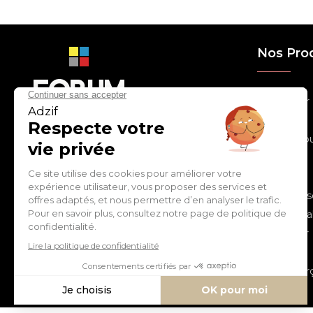
Nos Pro
> Relooker
> Habiller
con
tact
@
adz
if.biz
> Chouchou
> Egayer
> Décorer
ZI de Cantimpré Avenue de
> Customis
l'Europe CS60014
59400 CAMBRAI - FRANCE
> Personnal
> S'inspirer
Tél :
03 27 74 97 00
> Fêter
> Commerç