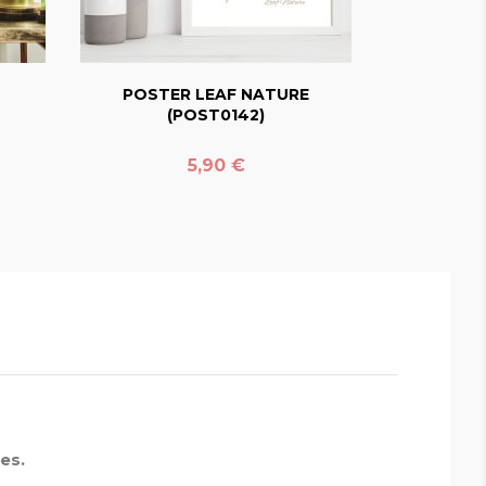
favorite_border
POSTER LEAF NATURE
(POST0142)
Prix
5,90 €
es.