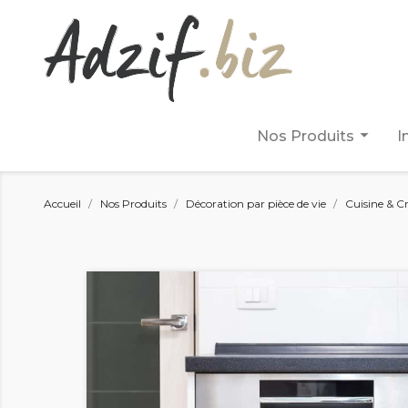
arrow_drop_down
Nos Produits
I
Accueil
Nos Produits
Décoration par pièce de vie
Cuisine & C