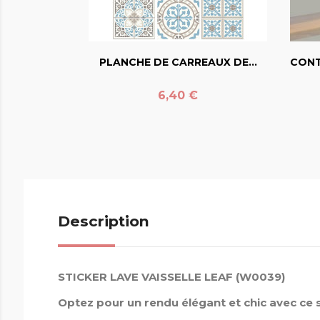
favorite_border
PLANCHE DE CARREAUX DE...
CONT
Prix
6,40 €
Description
STICKER LAVE VAISSELLE LEAF (W0039)
Optez pour un rendu élégant et chic avec ce s