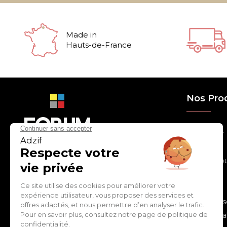
Made in
Hauts-de-France
Nos Pro
> Relooker
> Habiller
con
tact
@
adz
if.biz
> Chouchou
> Egayer
> Décorer
ZI de Cantimpré Avenue de
> Customis
l'Europe CS60014
59400 CAMBRAI - FRANCE
> Personnal