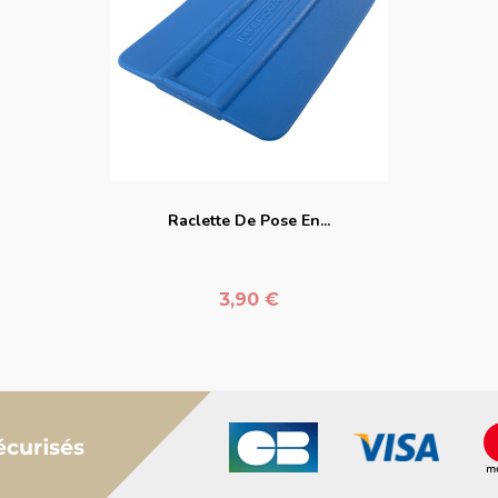
favorite_border
Raclette De Pose En...
Prix
3,90 €