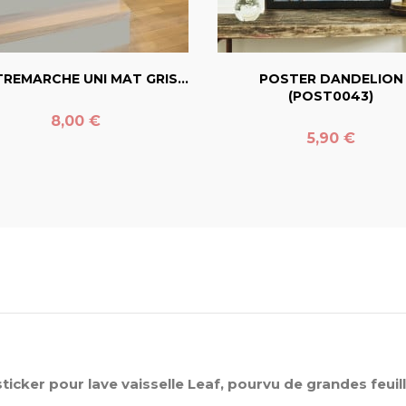
favorite_border
favorite_border
REMARCHE UNI MAT GRIS...
POSTER DANDELION
(POST0043)
Prix
8,00 €
Prix
5,90 €
ticker pour lave vaisselle Leaf, pourvu de grandes feuill