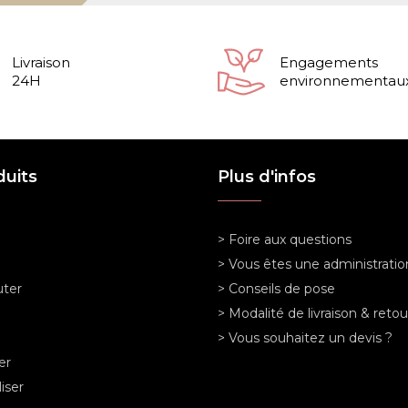
Livraison
Engagements
24H
environnementau
duits
Plus d'infos
> Foire aux questions
> Vous êtes une administratio
ter
> Conseils de pose
> Modalité de livraison & retou
> Vous souhaitez un devis ?
er
iser