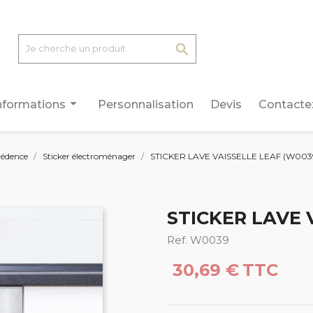

arrow_drop_down
nformations
Personnalisation
Devis
Contacte
rédence
Sticker électroménager
STICKER LAVE VAISSELLE LEAF (W003
STICKER LAVE 
Ref. W0039
30,69 €
TTC