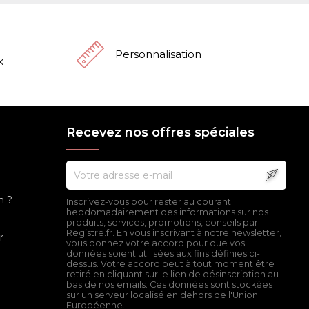
Personnalisation
x
Recevez nos offres spéciales
n ?
Inscrivez-vous pour rester au courant
hebdomadairement des informations sur nos
produits, services, promotions, conseils par
Registre.fr. En vous inscrivant à notre newsletter,
r
vous donnez votre accord pour que vos
données soient utilisées aux fins définies ci-
dessus. Votre accord peut à tout moment être
retiré en cliquant sur le lien de désinscription au
bas de nos emails. Ces données sont stockées
sur un serveur localisé en dehors de l'Union
Européenne.