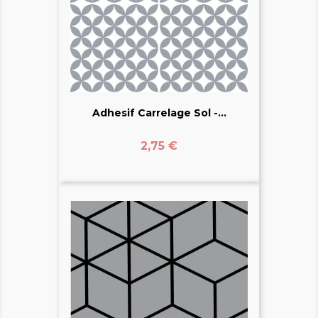
Adhesif Carrelage Sol -...
Prix
2,75 €