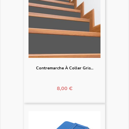
Contremarche À Coller Gris...
Prix
8,00 €