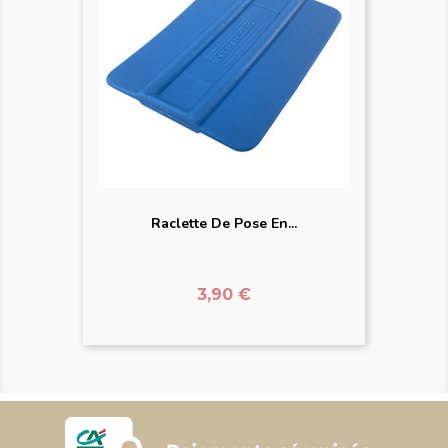
Raclette De Pose En...
Prix
3,90 €