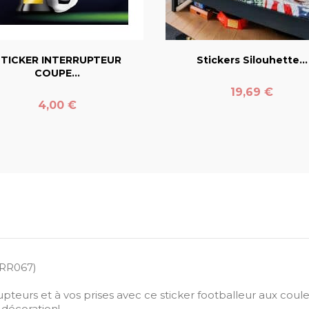
favorite_border
favorite_border
TICKER INTERRUPTEUR
Stickers Silouhette...
COUPE...
Prix
19,69 €
Prix
4,00 €
RR067)
pteurs et à vos prises avec ce sticker footballeur aux cou
 décoration!