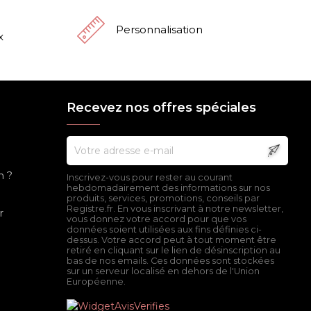
Personnalisation
x
Recevez nos offres spéciales
n ?
Inscrivez-vous pour rester au courant
hebdomadairement des informations sur nos
produits, services, promotions, conseils par
Registre.fr. En vous inscrivant à notre newsletter,
r
vous donnez votre accord pour que vos
données soient utilisées aux fins définies ci-
dessus. Votre accord peut à tout moment être
retiré en cliquant sur le lien de désinscription au
bas de nos emails. Ces données sont stockées
sur un serveur localisé en dehors de l'Union
Européenne.