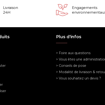
Livraison
Engagements
24H
environnementau
duits
Plus d'infos
> Foire aux questions
> Vous êtes une administratio
ter
> Conseils de pose
> Modalité de livraison & retou
> Vous souhaitez un devis ?
er
iser