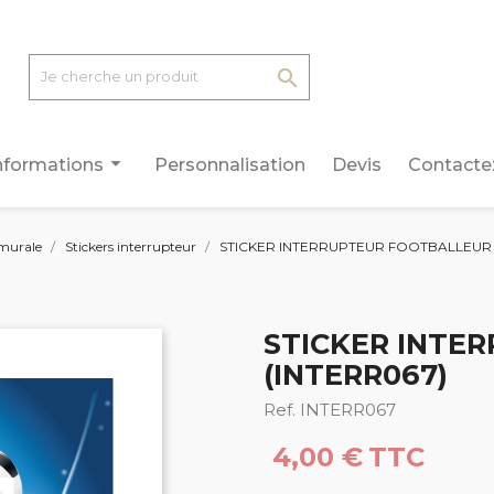

arrow_drop_down
nformations
Personnalisation
Devis
Contacte
murale
Stickers interrupteur
STICKER INTERRUPTEUR FOOTBALLEUR 
STICKER INTE
(INTERR067)
Ref. INTERR067
4,00 €
TTC