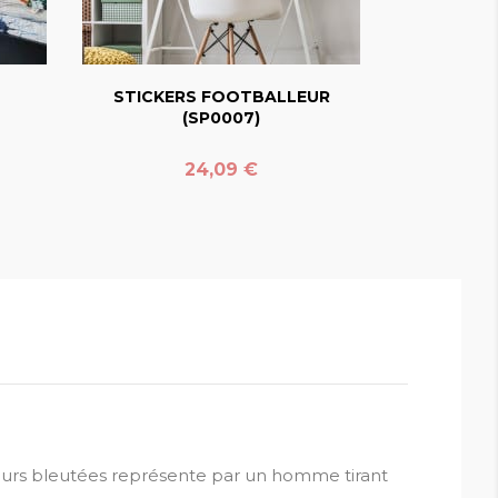
favorite_border
STICKERS FOOTBALLEUR
(SP0007)
Prix
24,09 €
leurs bleutées représente par un homme tirant