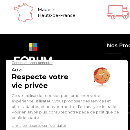
Made in
Hauts-de-France
Nos Pro
> Relooker
> Habiller
con
tact
@
adz
if.biz
> Chouchou
> Egayer
> Décorer
ZI de Cantimpré Avenue de
> Customis
l'Europe CS60014
59400 CAMBRAI - FRANCE
> Personnal
> S'inspirer
Tél :
03 27 74 97 00
> Fêter