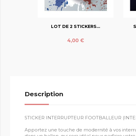
favorite_border
LOT DE 2 STICKERS...
S
Prix
4,00 €
Description
STICKER INTERRUPTEUR FOOTBALLEUR (INTE
Apportez une touche de modernité à vos interru
dans un ballon, qui sera idéal pour parfaire votre