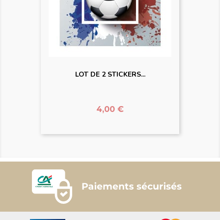
LOT DE 2 STICKERS...
Prix
4,00 €