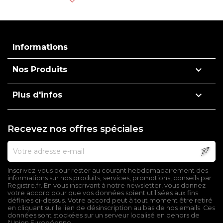
Informations

Nos Produits

Plus d'infos
Recevez nos offres spéciales
Inscrivez-vous pour rester au courant hebdomadairement des
informations sur nos produits, services, promotions, conseils par
Registre.fr. En vous inscrivant à notre newsletter, vous donnez
votre accord pour que vos données soient utilisées aux fins
définies ci-dessus. Votre accord peut à tout moment être retiré
en cliquant sur le lien de désinscription au bas de nos emails. Ces
données sont stockées sur un serveur localisé en dehors de
l'Union Européenne.