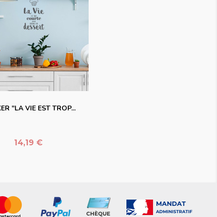
favorite_border
ER "LA VIE EST TROP...
Prix
14,19 €