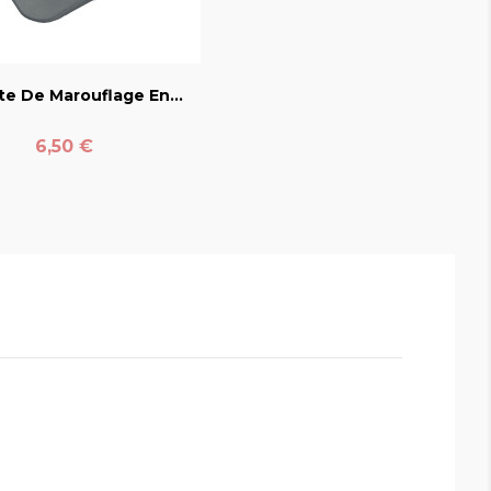
favorite_border
te De Marouflage En...
Prix
6,50 €