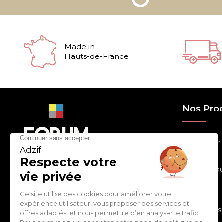
Made in
Hauts-de-France
Nos Pro
> Relooker
> Habiller
con
tact
@
adz
if.biz
> Chouchou
> Egayer
> Décorer
ZI de Cantimpré Avenue de
> Customis
l'Europe CS60014