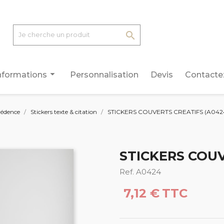

arrow_drop_down
nformations
Personnalisation
Devis
Contacte
rédence
Stickers texte & citation
STICKERS COUVERTS CREATIFS (A042
STICKERS COUV
Ref. A0424
7,12 €
TTC