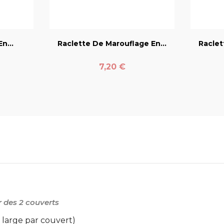
er
favorite_border
n...
Raclette De Marouflage En...
Raclet
Prix
7,20 €
r des 2 couverts
 large par couvert)