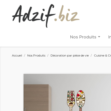
arrow_drop_down
Nos Produits
I
Accueil
Nos Produits
Décoration par pièce de vie
Cuisine & C