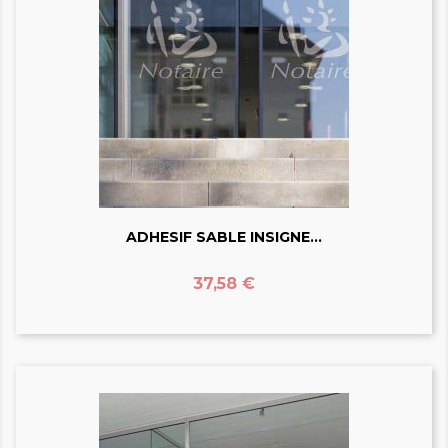
ADHESIF SABLE INSIGNE...
Prix
37,58 €