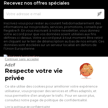
Recevez nos offres spéciales
Inscrivez-vous pour rester au courant hebdomadairement des
informations sur nos produits, services, promotions, conseils par
Registre.fr. En vous inscrivant à notre newsletter, vous donnez
votre accord pour que vos données soient utilisées aux fins
définies ci-dessus. Votre accord peut à tout moment être retiré
en cliquant sur le lien de désinscription au bas de nos emails. Ces
données sont stockées sur un serveur localisé en dehors de
l'Union Européenne.
Mentions légales
Conditions générales de vente
Politique de confidentialité