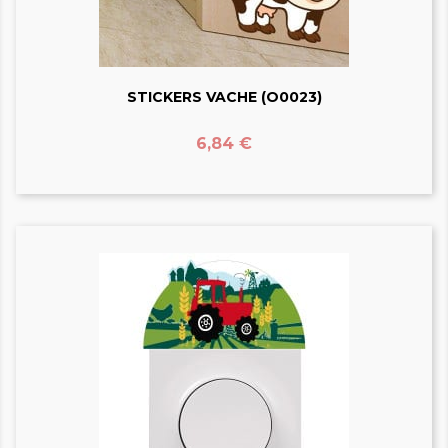
STICKERS VACHE (O0023)
Prix
6,84 €